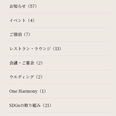
お知らせ（57）
サイトマップ
会社概要
イベント（4）
フロアガイド
プレスリリース
ご宿泊（7）
パンフレット
個人情報保護方針
レストラン・ラウンジ（13）
検索窓
サイトポリシー
ソーシャルメディアポリシー
ご宿泊日を検索
会議・ご宴会（2）
特定商取引法に基づく表記
宿泊予約
航空券付き
ウエディング（2）
レンタカー付き
新幹線付き
One Harmony（1）
SDGsの取り組み（21）
チェックイン日 - チェックアウト日