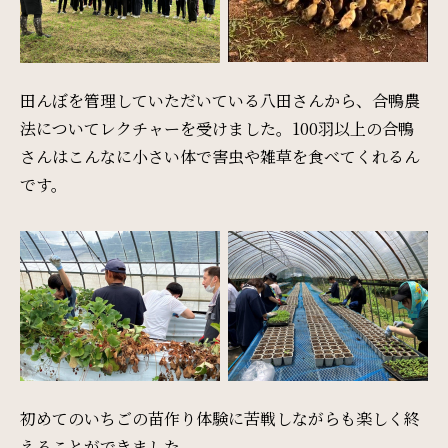
周辺観光
Gallery
田んぼを管理していただいている八田さんから、合鴨農
フォトギャラリー
法についてレクチャーを受けました。100羽以上の合鴨
さんはこんなに小さい体で害虫や雑草を食べてくれるん
です。
One Harmony
会員プログラム「One Harmony」
News
お知らせ
FAQ
初めてのいちごの苗作り体験に苦戦しながらも楽しく終
えることができました。
よくある質問