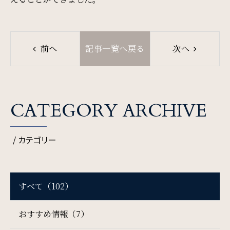
SDGs
前へ
記事一覧へ戻る
次へ
SDGsへの取り組み
Recruit
CATEGORY ARCHIVE
採用情報
/ カテゴリー
Contact
お問い合わせ
すべて（102）
オンラインショップ
おすすめ情報（7）