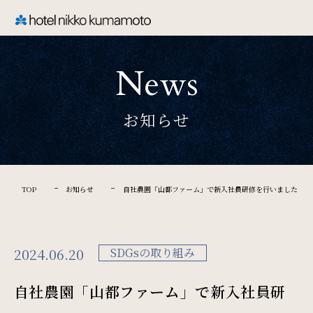
CLOSE
News
TOP
お知らせ
Welcome
ホテル日航熊本のご案内
TOP
お知らせ
自社農園「山都ファーム」で新入社員研修を行いました
Rooms
2024.06.20
SDGsの取り組み
ご宿泊
自社農園「山都ファーム」で新入社員研