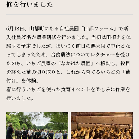
Restaurant & Lounge
修を行いました
レストラン&ラウンジ
6月18日、山都町にある自社農園「山都ファーム」で新
Banquet
入社員25名が農業研修を行いました。当初は田植えを体
会議・ご宴会
験する予定でしたが、あいにく前日の悪天候で中止とな
ってしまったため、合鴨農法についてレクチャーを受け
たのち、いちご農家の「なかはた農園」へ移動し、役目
Wedding
を終えた苗の切り取りと、これから育てるいちごの「苗
ウエディング
付け」を体験。
春に行ういちごを使った食育イベントを楽しみに作業を
行いました。
Access
アクセス
Sightseeing