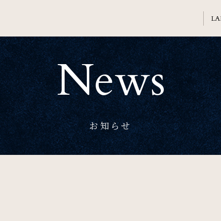
News
Welcome
ホテル日航熊本のご案内
Banquet
お知らせ
会議・ご宴会
Sightseeing
周辺観光