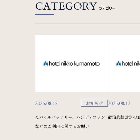
One Harmony
CATEGORY
カテゴリー
会員プログラム「One Harmony」
SDGs
SDGsへの取り組み
2025.08.18
2025.08.12
お知らせ
サイトマップ
会社概要
フロアガイド
プレス
モバイルバッテリー、ハンディファン
宿泊約款改定の
などのご利用に関するお願い