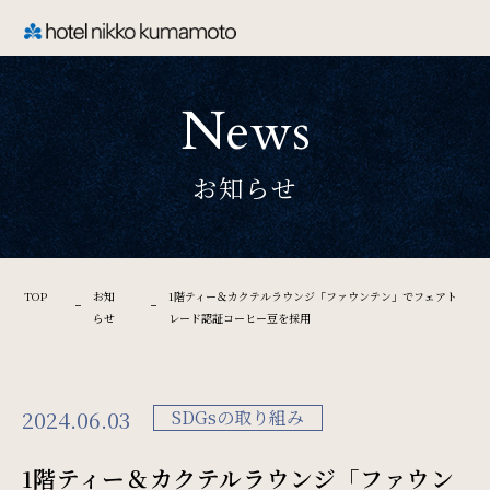
CLOSE
News
TOP
お知らせ
Welcome
ホテル日航熊本のご案内
TOP
お知
1階ティー＆カクテルラウンジ「ファウンテン」でフェアト
らせ
レード認証コーヒー豆を採用
Rooms
ご宿泊
2024.06.03
SDGsの取り組み
1階ティー＆カクテルラウンジ「ファウン