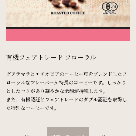
検索窓
ご宿泊日を検索
有機フェアトレード フローラル
宿泊予約
航空券付き
グアテマラとエチオピアのコーヒー豆をブレンドしたフ
ローラルなフレーバーが特長のコーヒーです。しっかり
としたコクがあり華やかな余韻が持続します。
レンタカー付き
新幹線付き
また、有機認証とフェアトレードのダブル認証を取得し
た特別なコーヒーです。
チェックイン日 - チェックアウト日