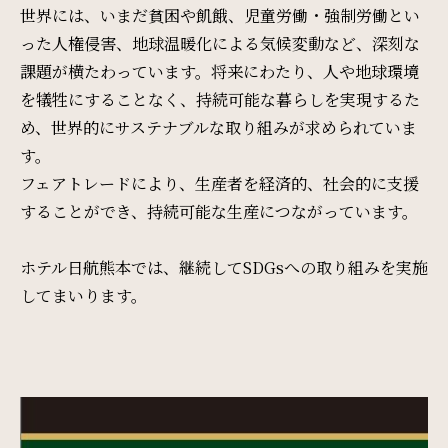
周辺観光
世界には、いまだ貧困や飢餓、児童労働・強制労働とい
った人権侵害、地球温暖化による気候変動など、深刻な
課題が横たわっています。将来にわたり、人や地球環境
Gallery
を犠牲にすることなく、持続可能な暮らしを実現するた
フォトギャラリー
め、世界的にサステナブルな取り組みが求められていま
す。
フェアトレードにより、生産者を経済的、社会的に支援
One Harmony
することができ、持続可能な生産につながっています。
会員プログラム「One Harmony」
ホテル日航熊本では、継続してSDGsへの取り組みを実施
してまいります。
News
お知らせ
FAQ
よくある質問