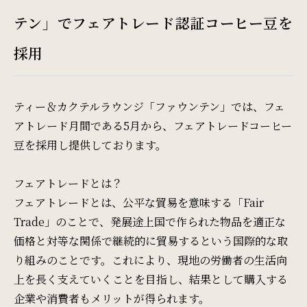
Restaurant & Lounge
テン」でフェアトレード認証コーヒー豆を
レストラン&ラウンジ
採用
Banquet
会議・ご宴会
ティー＆カクテルラウンジ「ファウンテン」では、フェ
アトレード月間である5月から、フェアトレードコーヒー
Wedding
豆を採用し提供しております。
ウエディング
フェアトレードとは？
フェアトレードとは、公平な貿易を意味する「Fair
Access
Trade」のことで、発展途上国で作られた物品を適正な
価格と対等な関係で継続的に貿易するという国際的な取
アクセス
り組みのことです。これにより、現地の労働者の生活向
上を長く支えていくことを目指し、結果として購入する
Sightseeing
企業や消費者もメリットが得られます。