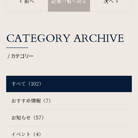
前へ
記事一覧へ戻る
次へ
一部屋あたりのご利用人数
ご利用部屋数
CATEGORY ARCHIVE
/ カテゴリー
検索
すべて（102）
宿泊プラン一覧
ご予約の確認・キャンセル
おすすめ情報（7）
お知らせ（57）
イベント（4）