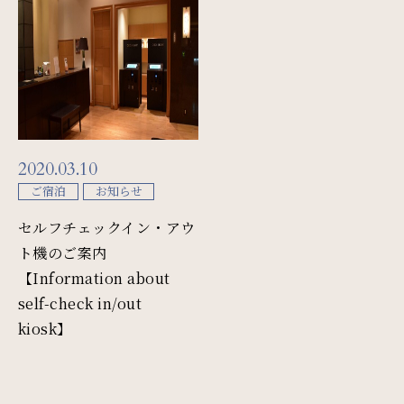
Restaurant & Lounge
レストラン&ラウンジ
Banquet
会議・ご宴会
2020.03.10
Wedding
ご宿泊
お知らせ
ウエディング
セルフチェックイン・アウ
ト機のご案内
【Information about
Access
self-check in/out
アクセス
kiosk】
Sightseeing