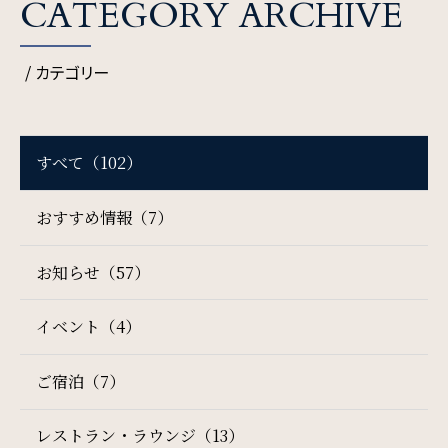
CATEGORY ARCHIVE
周辺観光
/ カテゴリー
Gallery
フォトギャラリー
すべて（102）
One Harmony
おすすめ情報（7）
会員プログラム「One Harmony」
お知らせ（57）
News
イベント（4）
お知らせ
ご宿泊（7）
FAQ
レストラン・ラウンジ（13）
よくある質問