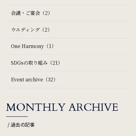
会議・ご宴会（2）
SDGs
ウエディング（2）
SDGsへの取り組み
One Harmony（1）
Recruit
SDGsの取り組み（21）
採用情報
Event archive（32）
Contact
お問い合わせ
検索窓
ご宿泊日を検索
MONTHLY ARCHIVE
/ 過去の記事
オンラインショップ
宿泊予約
航空券付き