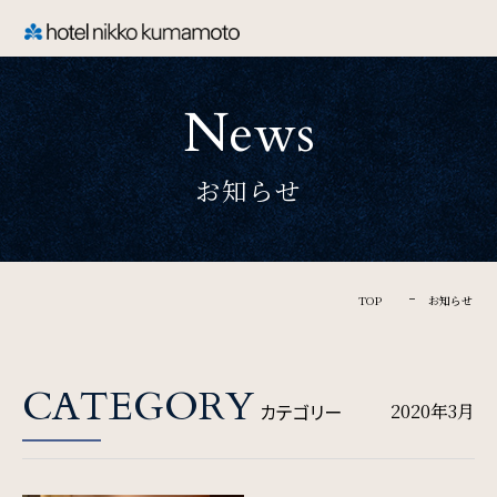
CLOSE
News
TOP
お知らせ
Welcome
ホテル日航熊本のご案内
TOP
お知らせ
Rooms
CATEGORY
カテゴリー
2020年3月
ご宿泊