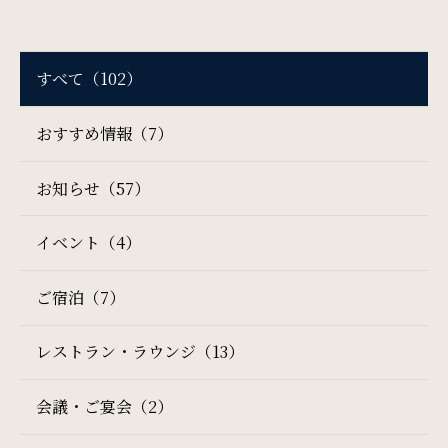
周辺観光
すべて（102）
Gallery
フォトギャラリー
おすすめ情報（7）
お知らせ（57）
One Harmony
会員プログラム「One Harmony」
イベント（4）
ご宿泊（7）
News
お知らせ
レストラン・ラウンジ（13）
会議・ご宴会（2）
FAQ
よくある質問