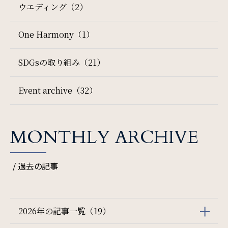
ウエディング（2）
One Harmony（1）
SDGs
SDGsへの取り組み
SDGsの取り組み（21）
Recruit
Event archive（32）
採用情報
MONTHLY ARCHIVE
検索窓
Contact
ご宿泊日を検索
お問い合わせ
/ 過去の記事
宿泊予約
航空券付き
オンラインショップ
2026年の記事一覧（19）
レンタカー付き
新幹線付き