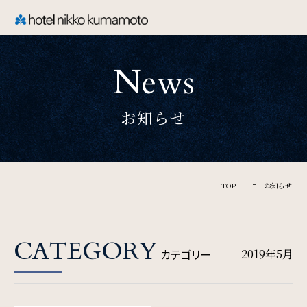
CLOSE
News
TOP
お知らせ
Welcome
ホテル日航熊本のご案内
TOP
お知らせ
Rooms
CATEGORY
カテゴリー
2019年5月
ご宿泊