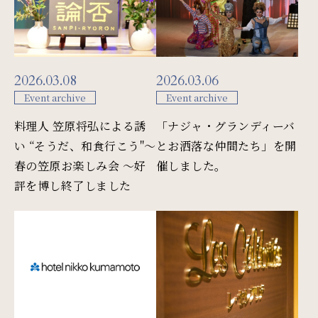
周辺観光
Gallery
2026.03.08
2026.03.06
フォトギャラリー
Event archive
Event archive
料理人 笠原将弘による誘
「ナジャ・グランディーバ
One Harmony
い “そうだ、和食行こう"〜
とお洒落な仲間たち」を開
会員プログラム「One Harmony」
春の笠原お楽しみ会 〜好
催しました。
評を博し終了しました
News
お知らせ
FAQ
よくある質問