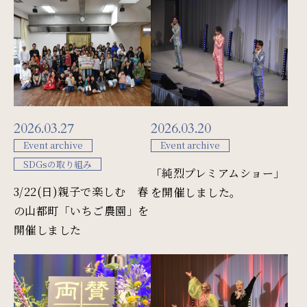
Restaurant & Lounge
レストラン&ラウンジ
Banquet
会議・ご宴会
2026.03.27
2026.03.20
Wedding
Event archive
Event archive
SDGsの取り組み
ウエディング
「純烈プレミアムショー」
3/22(日)親子で楽しむ 春
を開催しました。
の山都町「いちご農園」を
Access
開催しました
アクセス
Sightseeing