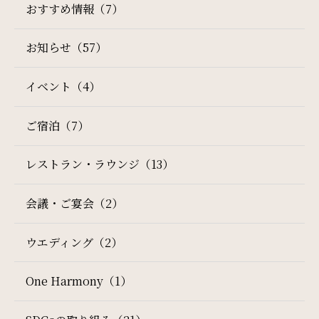
おすすめ情報（7）
サイトマップ
会社概要
お知らせ（57）
フロアガイド
プレスリリース
イベント（4）
パンフレット
個人情報保護方針
ご宿泊（7）
サイトポリシー
ソーシャルメディアポリシー
検索窓
レストラン・ラウンジ（13）
ご宿泊日を検索
特定商取引法に基づく表記
会議・ご宴会（2）
宿泊予約
航空券付き
ウエディング（2）
レンタカー付き
新幹線付き
One Harmony（1）
チェックイン日 - チェックアウト日