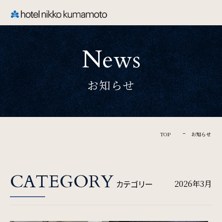
CLOSE
News
TOP
お知らせ
Welcome
ホテル日航熊本のご案内
TOP
お知らせ
Rooms
CATEGORY
カテゴリー
2026年3月
ご宿泊