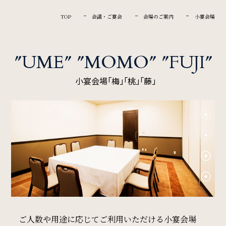
Restaurant & Lounge
レストラン&ラウンジ
TOP
会議・ご宴会
会場のご案内
小宴会場
Banquet
″UME″ ″MOMO″ ″FUJI″
会議・ご宴会
小宴会場「梅」「桃」「藤」
Wedding
ウエディング
Access
アクセス
Sightseeing
ご人数や用途に応じてご利用いただける小宴会場