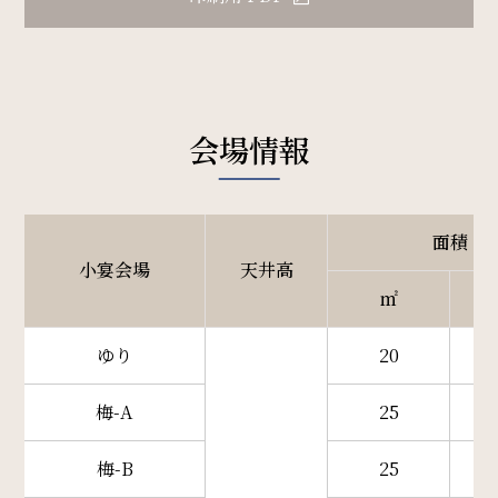
会場情報
面積
小宴会場
天井高
㎡
ゆり
20
梅-A
25
梅-B
25