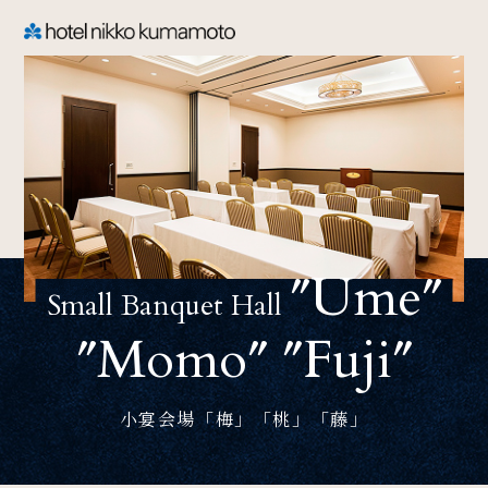
CLOSE
TOP
Welcome
″Ume″
ホテル日航熊本のご案内
Small Banquet Hall
″Momo″ ″Fuji″
Rooms
ご宿泊
小宴会場「梅」「桃」「藤」