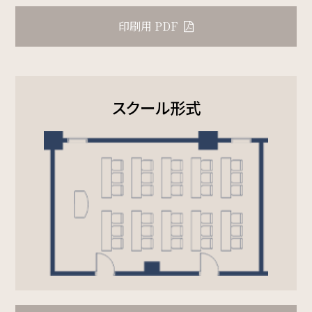
検索窓
印刷用 PDF
ご宿泊日を検索
宿泊予約
航空券付き
スクール形式
レンタカー付き
新幹線付き
チェックイン日 - チェックアウト日
一部屋あたりのご利用人数
ご利用部屋数