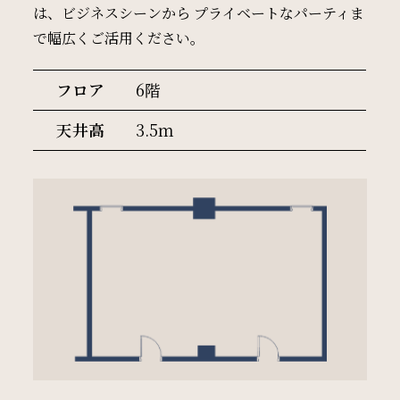
は、ビジネスシーンから
プライベートなパーティま
周辺観光
で幅広くご活用ください。
Gallery
フロア
6階
フォトギャラリー
天井高
3.5ｍ
One Harmony
会員プログラム「One Harmony」
News
お知らせ
FAQ
よくある質問