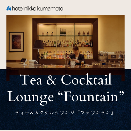
CLOSE
TOP
Welcome
Tea & Cocktail
ホテル日航熊本のご案内
Lounge “fountain”
Rooms
ご宿泊
ティー&カクテルラウンジ「ファウンテン」