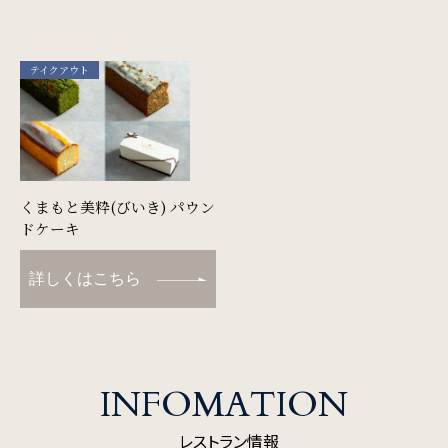
テイクアウト
検索窓
ご宿泊日を検索
宿泊予約
航空券付き
くまもと美粋(びいき) パウン
ドケーキ
レンタカー付き
新幹線付き
詳しくはこちら
チェックイン日 - チェックアウト日
INFOMATION
一部屋あたりのご利用人数
レストラン情報