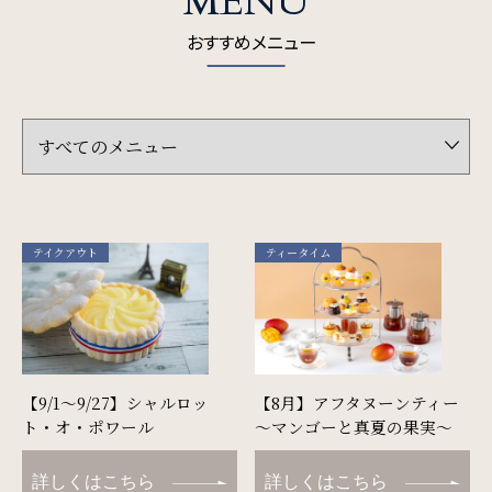
MENU
おすすめメニュー
SDGs
SDGsへの取り組み
Recruit
採用情報
テイクアウト
ティータイム
Contact
お問い合わせ
【9/1～9/27】シャルロッ
【8月】アフタヌーンティー
ト・オ・ポワール
～マンゴーと真夏の果実～
オンラインショップ
詳しくはこちら
詳しくはこちら