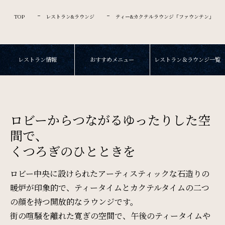
Restaurant & Lounge
レストラン&ラウンジ
TOP
レストラン&ラウンジ
ティー&カクテルラウンジ「ファウンテン」
Banquet
レストラン情報
おすすめメニュー
レストラン＆ラウンジ一覧
会議・ご宴会
Wedding
ロビーからつながるゆったりした空
ウエディング
間で、
くつろぎのひとときを
Access
ロビー中央に設けられたアーティスティックな石造りの
アクセス
暖炉が印象的で、ティータイムとカクテルタイムの二つ
の顔を持つ開放的なラウンジです。
Sightseeing
街の喧騒を離れた寛ぎの空間で、午後のティータイムや