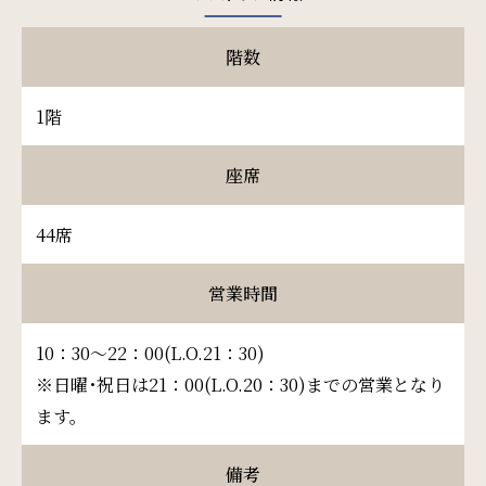
階数
ご利用部屋数
1階
座席
検索
44席
宿泊プラン一覧
ご予約の確認・キャンセル
営業時間
10：30～22：00(L.O.21：30)
※日曜･祝日は21：00(L.O.20：30)までの営業となり
ます。
備考