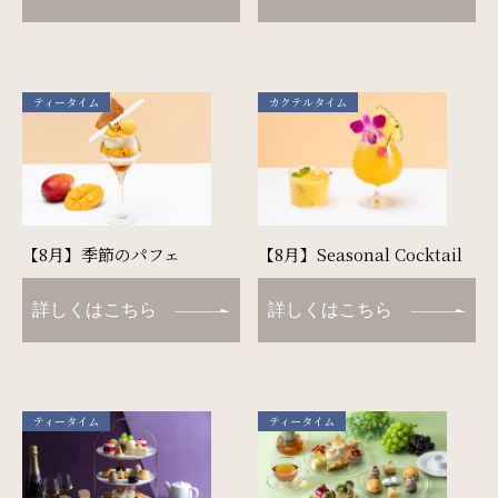
サイトマップ
会社概要
ティータイム
カクテルタイム
フロアガイド
プレスリリース
パンフレット
個人情報保護方針
サイトポリシー
ソーシャルメディアポリシー
【8月】季節のパフェ
【8月】Seasonal Cocktail
特定商取引法に基づく表記
詳しくはこちら
詳しくはこちら
ティータイム
ティータイム