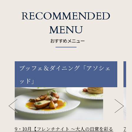
周辺観光
RECOMMENDED
Gallery
MENU
フォトギャラリー
おすすめメニュー
One Harmony
ブッフェ＆ダイニング「アソシェ
会員プログラム「One Harmony」
ッド」
News
お知らせ
FAQ
9・10月【フレンチナイト ～大人の日常を彩る
7
よくある質問