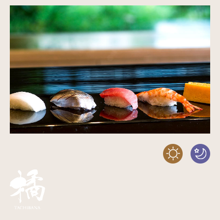
検索窓
ご宿泊日を検索
宿泊予約
航空券付き
レンタカー付き
新幹線付き