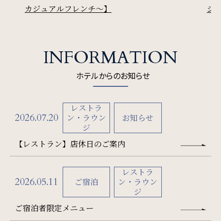
カジュアルフレンチ～】
ジ
SDGs
INFORMATION
SDGsへの取り組み
ホテルからのお知らせ
Recruit
採用情報
レストラ
2026.07.20
ン・ラウン
お知らせ
ジ
Contact
【レストラン】店休日のご案内
お問い合わせ
レストラ
2026.05.11
ご宿泊
ン・ラウン
ジ
オンラインショップ
ご宿泊者限定メニュー