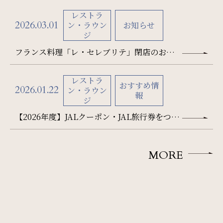
レストラ
2026.03.01
サイトマップ
会社概要
ン・ラウン
お知らせ
ジ
フロアガイド
プレスリリース
フランス料理「レ・セレブリテ」閉店のお知
らせ
パンフレット
個人情報保護方針
レストラ
おすすめ情
2026.01.22
ン・ラウン
報
ジ
サイトポリシー
ソーシャルメディアポリシー
【2026年度】JALクーポン・JAL旅行券をつか
特定商取引法に基づく表記
っておトクなランチ＆ディナー
MORE