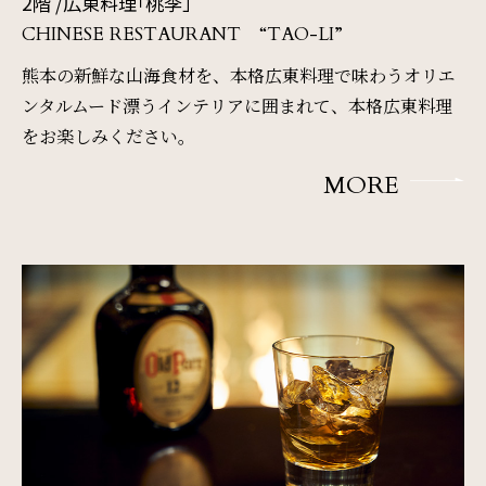
2階 /
広東料理「桃李」
CHINESE RESTAURANT “TAO-LI”
熊本の新鮮な山海食材を、本格広東料理で味わう
オリエ
ンタルムード漂うインテリアに囲まれて、本格広東料理
をお楽しみください。
MORE