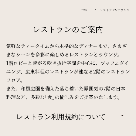
Restaurant & Lounge
レストラン&ラウンジ
TOP
レストラン&ラウンジ
レストランのご案内
Banquet
会議・ご宴会
気軽なティータイムから本格的なディナーまで、さまざ
まなシーンを多彩に楽しめるレストランとラウンジ。
1階ロビーと繋がる吹き抜け空間を中心に、ブッフェダイ
Wedding
ニング、
広東料理のレストランが連なる2階のレストラン
ウエディング
フロア。
また、和風庭園を備えた落ち着いた雰囲気の7階の日本
Access
料理など、多彩な｢食｣の愉しみをご提案いたします。
アクセス
レストラン利用規約について
Sightseeing