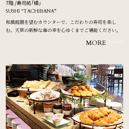
7階 /
寿司処「橘」
チェックイン日 - チェックアウト日
SUSHI “TACHIBANA”
和風庭園を望むカウンターで、こだわりの寿司を楽し
む。
天草の新鮮な海の幸を心ゆくまでご堪能ください。
一部屋あたりのご利用人数
MORE
ご利用部屋数
検索
宿泊プラン一覧
ご予約の確認・キャンセル