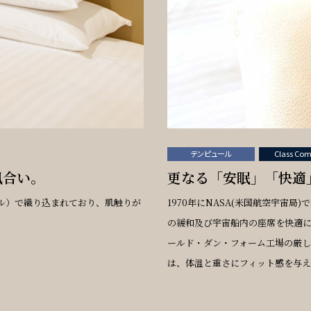
テンピュール
Class Com
風合い。
更なる「安眠」「快適
ル）で織り込まれており、肌触りが
1970年にNASA(米国航空宇宙
。
の緩和及び宇宙船内の座席を快適
ールド・ダン・フォーム工場の厳
は、体温と重さにフィット感を与