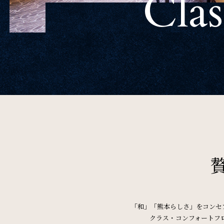
Clas
One Harmony
会員プログラム「One Harmony」
SDGs
SDGsへの取り組み
サイトマップ
会社概要
フロアガイド
プレス
「和」「熊本らしさ」をコンセ
クラス・コンフォートフ