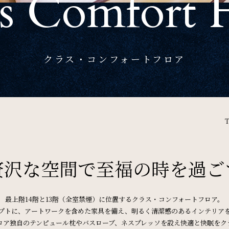
s Comfort 
News
お知らせ
クラス・コンフォートフロア
Recruit
採用情報
オンラインショップ
贅沢な空間で至福の時を過ご
リリース
パンフレット
個人情報保護方針
サイトポリシー
最上階14階と13階（全室禁煙）に位置するクラス・コンフォートフロア。
プトに、アートワークを含めた家具を備え、
明るく清潔感のあるインテリア
ロア独自のテンピュール枕やバスローブ、
ネスプレッソを設え快適と快眠をク