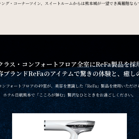
キング・コーナーツイン、スイートルームからは
熊本城が一望でき高層階なら
クラス・コンフォートフロア全室に
ReFa製品を採
容ブランドReFaのアイテムで
驚きの体験と、癒し
コンフォートフロアの49室が、美容を意識した「ReFa」製品を使用いただけ
ホテル日航熊本で「こころが弾む」贅沢なひとときをお過ごしください。