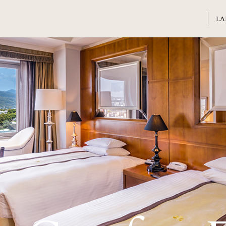
Welcome
ホテル日航熊本のご案内
Banquet
会議・ご宴会
Sightseeing
周辺観光