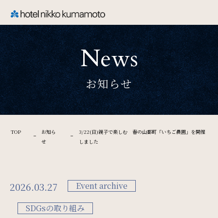
CLOSE
News
TOP
お知らせ
Welcome
ホテル日航熊本のご案内
TOP
お知ら
3/22(日)親子で楽しむ 春の山都町「いちご農園」を開催
せ
しました
Rooms
ご宿泊
2026.03.27
Event archive
SDGsの取り組み