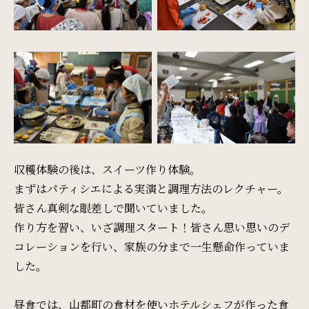
SDGs
SDGsへの取り組み
Recruit
採用情報
収穫体験の後は、スイーツ作り体験。
まずはパティシエによる実演と調理方法のレクチャー。
Contact
皆さん真剣な眼差しで聞いていました。
お問い合わせ
作り方を習い、いざ調理スタート！皆さん思い思いのデ
コレーションを行い、家族の分まで一生懸命作っていま
した。
オンラインショップ
昼食では、山都町の食材を使いホテルシェフが作った食