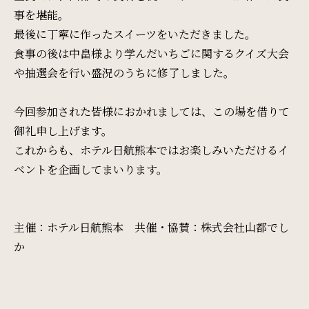
事を堪能。
サイトマップ
会社概要
最後に丁寧に作ったスイーツをいただきました。
食事の後は中畠様より学んだいちごに関するクイズ大会
フロアガイド
プレスリリース
や抽選会を行い盛況のうちに修了しました。
パンフレット
個人情報保護方針
今回参加された皆様におかれましては、この場を借りて
御礼申し上げます。
サイトポリシー
ソーシャルメディアポリシー
これからも、ホテル日航熊本ではお楽しみいただけるイ
ベントを企画してまいります。
特定商取引法に基づく表記
主催：ホテル日航熊本 共催・協賛：株式会社山都でし
か