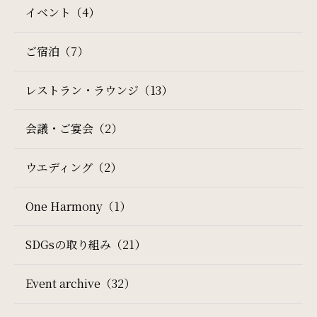
イベント（4）
一部屋あたりのご利用人数
ご宿泊（7）
ご利用部屋数
レストラン・ラウンジ（13）
会議・ご宴会（2）
検索
ウエディング（2）
One Harmony（1）
宿泊プラン一覧
ご予約の確認・キャンセル
SDGsの取り組み（21）
Event archive（32）