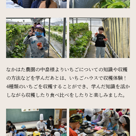
周辺観光
Gallery
フォトギャラリー
One Harmony
なかはた農園の中畠様よりいちごについての知識や収穫
会員プログラム「One Harmony」
の方法などを学んだあとは、いちごハウスで収穫体験！
4種類のいちごを収穫することができ、学んだ知識を活か
News
しながら収穫したり食べ比べをしたりと楽しみました。
お知らせ
FAQ
よくある質問