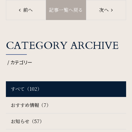
前へ
記事一覧へ戻る
次へ
CATEGORY ARCHIVE
検索窓
ご宿泊日を検索
/ カテゴリー
宿泊予約
航空券付き
すべて（102）
レンタカー付き
新幹線付き
おすすめ情報（7）
チェックイン日 - チェックアウト日
お知らせ（57）