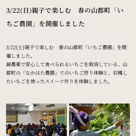
Restaurant & Lounge
3/22(日)親子で楽しむ 春の山都町「い
レストラン&ラウンジ
ちご農園」を開催しました
Banquet
会議・ご宴会
3/22(土)親子で楽しむ 春の山都町「いちご農園」を開
催しました。
Wedding
減農薬で安心して食べられるいちごを栽培している、山
都町の「なかはた農園」でのいちご狩り体験と、収穫し
ウエディング
たいちごを使ったスイーツ作りを体験しました。
Access
アクセス
Sightseeing