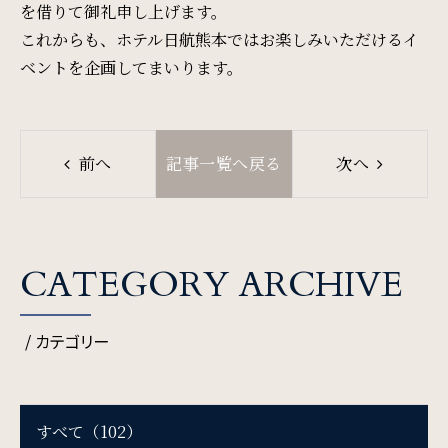
を借りて御礼申し上げます。
これからも、ホテル日航熊本ではお楽しみいただけるイ
ベントを企画してまいります。
前へ
記事一覧へ戻る
次へ
検索窓
ご宿泊日を検索
CATEGORY ARCHIVE
宿泊予約
航空券付き
/ カテゴリー
レンタカー付き
新幹線付き
すべて（102）
チェックイン日 - チェックアウト日