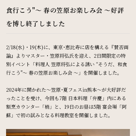
Restaurant & Lounge
食行こう"〜 春の笠原お楽しみ会 〜好評
レストラン&ラウンジ
を博し終了しました
Banquet
会議・ご宴会
2/18(水)・19(木)に、東京･恵比寿に店を構える『賛否両
論』よりマスター・笠原将弘氏を迎え、2日間限定の特
Wedding
別イベント「料理人 笠原将弘による誘い “そうだ、和食
行こう"〜 春の笠原お楽しみ会 〜」を開催しました。
ウエディング
2024年に開かれた～笠原･夏フェス㏌熊本～が大好評だ
Access
ったことを受け、今回も7階 日本料理「弁慶」内にある
割烹カウンター「梢」と、19日のお昼は5階 宴会場「阿
アクセス
蘇」で初の試みとなる料理教室を開催しました。
Sightseeing