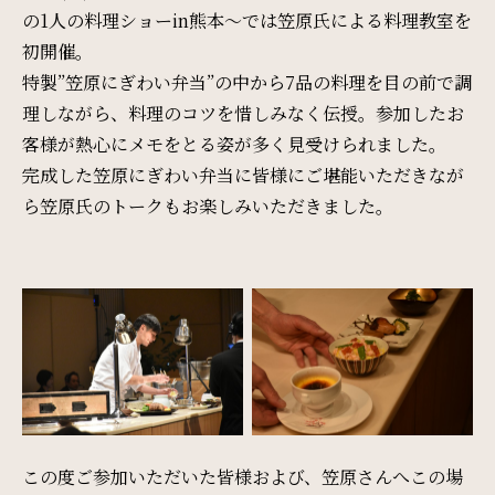
の1人の料理ショーin熊本～では笠原氏による料理教室を
初開催。
サイトマップ
会社概要
特製”笠原にぎわい弁当”の中から7品の料理を目の前で調
フロアガイド
プレスリリース
理しながら、料理のコツを惜しみなく伝授。参加したお
客様が熱心にメモをとる姿が多く見受けられました。
パンフレット
個人情報保護方針
完成した笠原にぎわい弁当に皆様にご堪能いただきなが
ら笠原氏のトークもお楽しみいただきました。
サイトポリシー
ソーシャルメディアポリシー
特定商取引法に基づく表記
この度ご参加いただいた皆様および、笠原さんへこの場