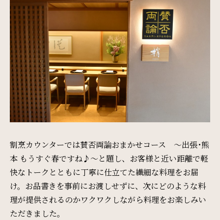
周辺観光
Gallery
フォトギャラリー
One Harmony
会員プログラム「One Harmony」
割烹カウンターでは賛否両論おまかせコース ～出張･熊
News
本 もうすぐ春ですね♪～と題し、お客様と近い距離で軽
お知らせ
快なトークとともに丁寧に仕立てた繊細な料理をお届
け。お品書きを事前にお渡しせずに、次にどのような料
理が提供されるのかワクワクしながら料理をお楽しみい
FAQ
ただきました。
よくある質問