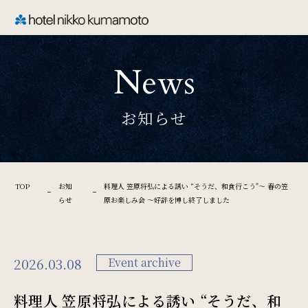
CLOSE
News
TOP
お知らせ
Welcome
ホテル日航熊本のご案内
TOP
お知
料理人 笠原将弘による誘い “そうだ、和食行こう"〜 春の笠
らせ
原お楽しみ会 〜好評を博し終了しました
Rooms
ご宿泊
2026.03.08
Event archive
料理人 笠原将弘による誘い “そうだ、和