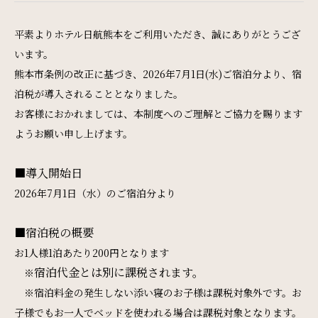
Restaurant & Lounge
レストラン&ラウンジ
平素よりホテル日航熊本をご利用いただき、誠にありがとうござ
います。
Banquet
熊本市条例の改正に基づき、2026年7月1日(水)ご宿泊分より、宿
泊税が導入されることとなりました。
会議・ご宴会
お客様におかれましては、本制度へのご理解とご協力を賜ります
ようお願い申し上げます。
Wedding
■導入開始日
ウエディング
2026年7月1日（水）のご宿泊分より
Access
■宿泊税の概要
アクセス
お1人様1泊あたり200円となります
宿泊代金とは別に課税されます。
※
※宿泊料金の発生しない添い寝のお子様は課税対象外です。お
Sightseeing
子様でもお一人でベッドを使われる場合は課税対象となります。