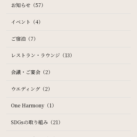
お知らせ（57）
サイトマップ
会社概要
イベント（4）
フロアガイド
プレスリリース
ご宿泊（7）
パンフレット
個人情報保護方針
レストラン・ラウンジ（13）
検索窓
サイトポリシー
ソーシャルメディアポリシー
ご宿泊日を検索
会議・ご宴会（2）
特定商取引法に基づく表記
宿泊予約
航空券付き
ウエディング（2）
One Harmony（1）
レンタカー付き
新幹線付き
SDGsの取り組み（21）
チェックイン日 - チェックアウト日