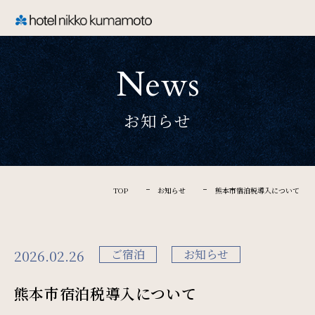
CLOSE
News
TOP
お知らせ
Welcome
ホテル日航熊本のご案内
TOP
お知らせ
熊本市宿泊税導入について
Rooms
2026.02.26
ご宿泊
お知らせ
ご宿泊
熊本市宿泊税導入について