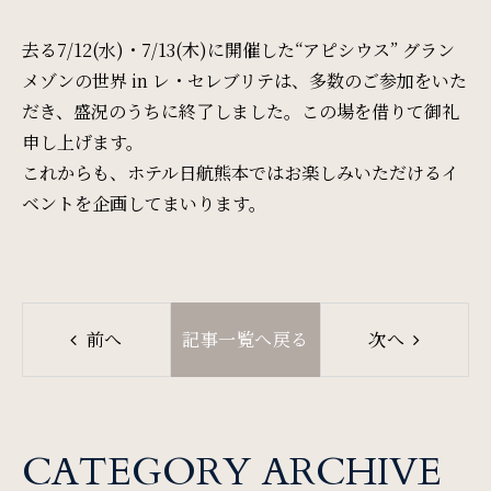
周辺観光
去る7/12(水)・7/13(木)に開催した“アピシウス” グラン
メゾンの世界 in レ・セレブリテは、多数のご参加をいた
Gallery
だき、盛況のうちに終了しました。この場を借りて御礼
フォトギャラリー
申し上げます。
これからも、ホテル日航熊本ではお楽しみいただけるイ
ベントを企画してまいります。
One Harmony
会員プログラム「One Harmony」
News
前へ
記事一覧へ戻る
次へ
お知らせ
FAQ
CATEGORY ARCHIVE
よくある質問