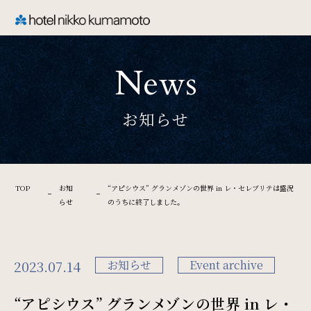
CLOSE
News
TOP
お知らせ
Welcome
ホテル日航熊本のご案内
TOP
お知
“アピシウス” グランメゾンの世界 in レ・セレブリテは盛況
らせ
のうちに終了しました。
Rooms
ご宿泊
2023.07.14
お知らせ
Event archive
“アピシウス” グランメゾンの世界 in レ・