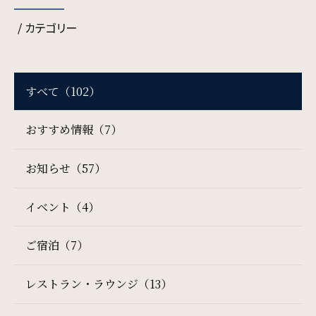
/ カテゴリー
SDGs
SDGsへの取り組み
すべて（102）
Recruit
おすすめ情報（7）
採用情報
お知らせ（57）
Contact
イベント（4）
お問い合わせ
ご宿泊（7）
レストラン・ラウンジ（13）
オンラインショップ