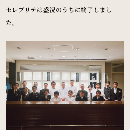
Restaurant & Lounge
セレブリテは盛況のうちに終了しまし
レストラン&ラウンジ
た。
Banquet
会議・ご宴会
Wedding
ウエディング
Access
アクセス
Sightseeing