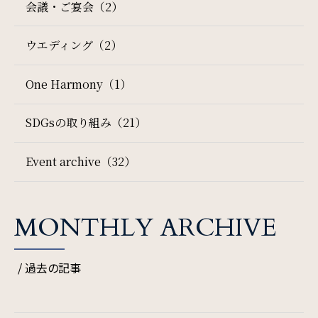
会議・ご宴会（2）
サイトマップ
会社概要
ウエディング（2）
検索窓
ご宿泊日を検索
フロアガイド
プレスリリース
One Harmony（1）
パンフレット
個人情報保護方針
宿泊予約
航空券付き
SDGsの取り組み（21）
サイトポリシー
ソーシャルメディアポリシー
Event archive（32）
レンタカー付き
新幹線付き
特定商取引法に基づく表記
チェックイン日 - チェックアウト日
MONTHLY ARCHIVE
/ 過去の記事
一部屋あたりのご利用人数