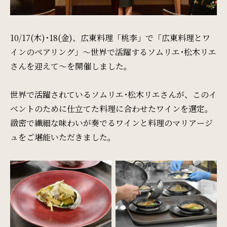
周辺観光
10/17(木)･18(金)、広東料理「桃李」で「広東料理とワ
Gallery
インのペアリング」～世界で活躍するソムリエ･松木リエ
フォトギャラリー
さんを迎えて～を開催しました。
世界で活躍されているソムリエ･松木リエさんが、このイ
One Harmony
ベントのために仕立てた料理に合わせたワインを選定。
会員プログラム「One Harmony」
緻密で繊細な味わいが奏でるワインと料理のマリアージ
ュをご堪能いただきました。
News
お知らせ
FAQ
よくある質問