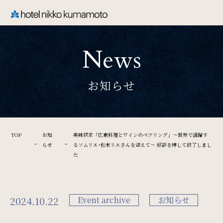
CLOSE
News
TOP
お知らせ
Welcome
ホテル日航熊本のご案内
TOP
お知
美味探求「広東料理とワインのペアリング」～世界で活躍す
らせ
るソムリエ･松木リエさんを迎えて～ 好評を博して終了しまし
た
Rooms
ご宿泊
2024.10.22
Event archive
お知らせ