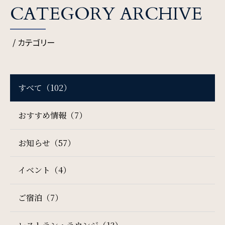
CATEGORY ARCHIVE
/ カテゴリー
検索窓
ご宿泊日を検索
すべて（102）
宿泊予約
航空券付き
おすすめ情報（7）
レンタカー付き
新幹線付き
お知らせ（57）
チェックイン日 - チェックアウト日
イベント（4）
ご宿泊（7）
一部屋あたりのご利用人数