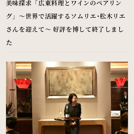
Restaurant & Lounge
美味探求「広東料理とワインのペアリン
レストラン&ラウンジ
グ」～世界で活躍するソムリエ･松木リエ
さんを迎えて～ 好評を博して終了しまし
Banquet
た
会議・ご宴会
Wedding
ウエディング
Access
アクセス
Sightseeing