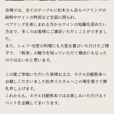
会場では、全てのテーブルに松木さん自らペアリングの
説明やワインの特長などを話に回られ、
SDGs
ペアリングを楽しまれる方からワインの知識を深めたい
SDGsへの取り組み
方まで、多くのお客様にご満足いただくことができまし
た。
Recruit
また、シェフ･光安の料理にも大変お喜びいただけたご様
子で、「桃李」の魅力を知っていただく機会にもなった
採用情報
のではないかと思います。
Contact
この度ご参加いただいた皆様および、ホテル日航熊本へ
お越しくださいました松木リエさんへこの場を借りて御
お問い合わせ
礼申し上げます。
これからも、ホテル日航熊本ではお楽しみいただけるイ
ベントを企画してまいります。
オンラインショップ