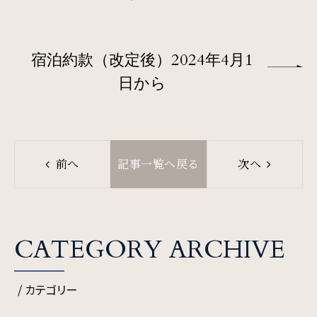
周辺観光
宿泊約款（改定後）2024年4月1
Gallery
日から
フォトギャラリー
One Harmony
会員プログラム「One Harmony」
前へ
記事一覧へ戻る
次へ
News
お知らせ
CATEGORY ARCHIVE
/ カテゴリー
FAQ
よくある質問