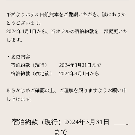
Restaurant & Lounge
レストラン&ラウンジ
平素よりホテル日航熊本をご愛顧いただき、誠にありが
とうございます。
Banquet
2024年4月1日から、当ホテルの宿泊約款を一部変更いた
します。
会議・ご宴会
・変更内容
Wedding
宿泊約款（現行） 2024年3月31日まで
宿泊約款（改定後） 2024年4月1日から
ウエディング
あらかじめご確認の上、ご理解を賜りますようお願い申
Access
し上げます。
アクセス
宿泊約款（現行）2024年3月31日
Sightseeing
まで