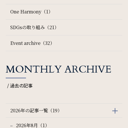
One Harmony（1）
検索窓
サイトマップ
会社概要
ご宿泊日を検索
SDGsの取り組み（21）
フロアガイド
プレスリリース
宿泊予約
航空券付き
Event archive（32）
パンフレット
個人情報保護方針
レンタカー付き
新幹線付き
サイトポリシー
ソーシャルメディアポリシー
MONTHLY ARCHIVE
チェックイン日 - チェックアウト日
特定商取引法に基づく表記
/ 過去の記事
一部屋あたりのご利用人数
2026年の記事一覧（19）
2026年8月（1）
ご利用部屋数