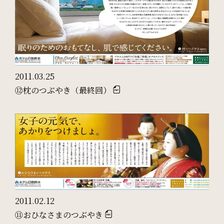
Restaurant & Lounge
レストラン&ラウンジ
Banquet
会議・ご宴会
2011.03.25
⑫枕のつぶやき（最終回）
Wedding
ウエディング
Access
アクセス
2011.02.12
Sightseeing
⑪おひなさまのつぶやき