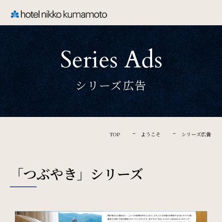
CLOSE
Series Ads
TOP
シリーズ広告
Welcome
ホテル日航熊本のご案内
TOP
ようこそ
シリーズ広告
Rooms
「つぶやき」シリーズ
ご宿泊