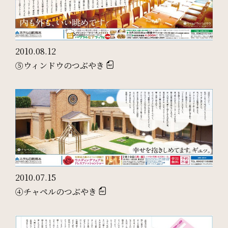
検索窓
ご宿泊日を検索
2010.08.12
⑤ウィンドウのつぶやき
宿泊予約
航空券付き
レンタカー付き
新幹線付き
チェックイン日 - チェックアウト日
2010.07.15
一部屋あたりのご利用人数
④チャペルのつぶやき