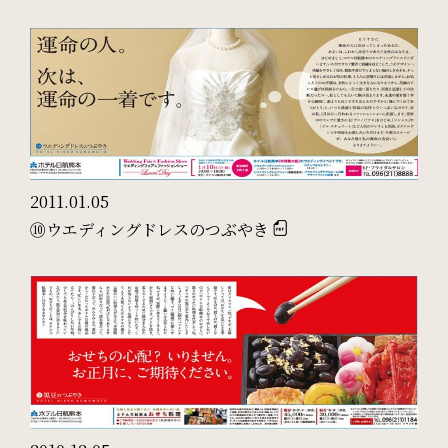
周辺観光
Gallery
フォトギャラリー
One Harmony
2011.01.05
⑩ウエディングドレスのつぶやき
会員プログラム「One Harmony」
News
お知らせ
FAQ
よくある質問