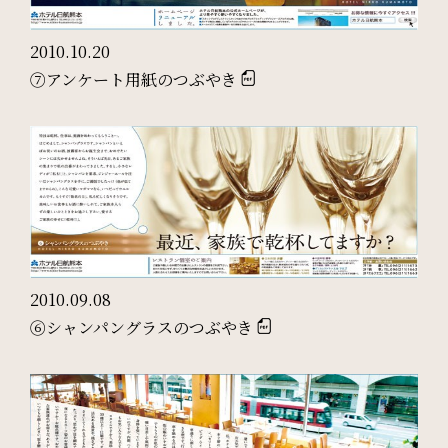
サイトマップ
会社概要
2010.10.20
⑦アンケート用紙のつぶやき
フロアガイド
プレスリリース
パンフレット
個人情報保護方針
サイトポリシー
ソーシャルメディアポリシー
特定商取引法に基づく表記
2010.09.08
⑥シャンパングラスのつぶやき