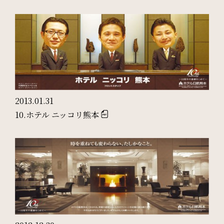
周辺観光
Gallery
フォトギャラリー
One Harmony
2013.01.31
10.ホテル ニッコリ熊本
会員プログラム「One Harmony」
News
お知らせ
FAQ
よくある質問