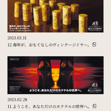
Restaurant & Lounge
レストラン&ラウンジ
Banquet
会議・ご宴会
2013.03.31
12.毎年が、おもてなしのヴィンテージイヤー。
Wedding
ウエディング
Access
アクセス
2013.02.28
Sightseeing
11.ようこそ、あなただけのカクテルの世界へ。