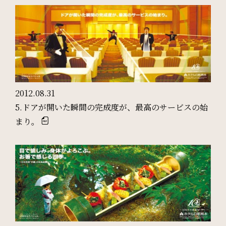
検索窓
ご宿泊日を検索
2012.08.31
5.ドアが開いた瞬間の完成度が、最高のサービスの始
宿泊予約
航空券付き
まり。
レンタカー付き
新幹線付き
チェックイン日 - チェックアウト日
一部屋あたりのご利用人数