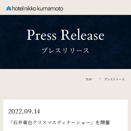
CLOSE
Press Release
TOP
プレスリリース
Welcome
ホテル日航熊本のご案内
TOP
プレスリリース
Rooms
ご宿泊
2022.09.14
「石井竜也クリスマスディナーショー」を開催