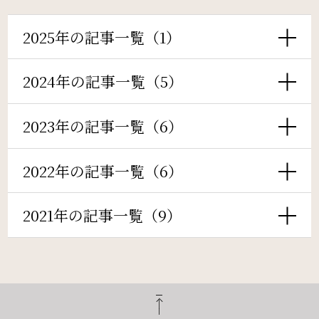
周辺観光
2025年の記事一覧（1）
検索窓
ご宿泊日を検索
Gallery
2024年の記事一覧（5）
フォトギャラリー
宿泊予約
航空券付き
2023年の記事一覧（6）
One Harmony
レンタカー付き
新幹線付き
会員プログラム「One Harmony」
2022年の記事一覧（6）
チェックイン日 - チェックアウト日
2021年の記事一覧（9）
News
お知らせ
一部屋あたりのご利用人数
FAQ
よくある質問