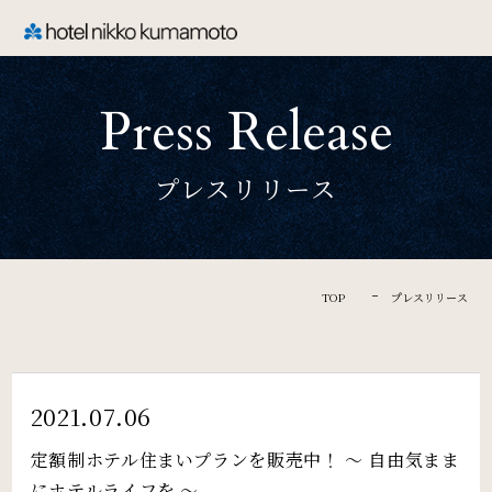
CLOSE
Press Release
TOP
プレスリリース
Welcome
ホテル日航熊本のご案内
TOP
プレスリリース
Rooms
ご宿泊
2021.07.06
定額制ホテル住まいプランを販売中！ ～ 自由気まま
にホテルライフを ～