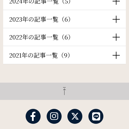
2024年の記事一覧（5）
検索窓
周辺観光
ご宿泊日を検索
2023年の記事一覧（6）
Gallery
宿泊予約
航空券付き
フォトギャラリー
2022年の記事一覧（6）
レンタカー付き
新幹線付き
2021年の記事一覧（9）
One Harmony
チェックイン日 - チェックアウト日
会員プログラム「One Harmony」
News
一部屋あたりのご利用人数
お知らせ
FAQ
ご利用部屋数
よくある質問