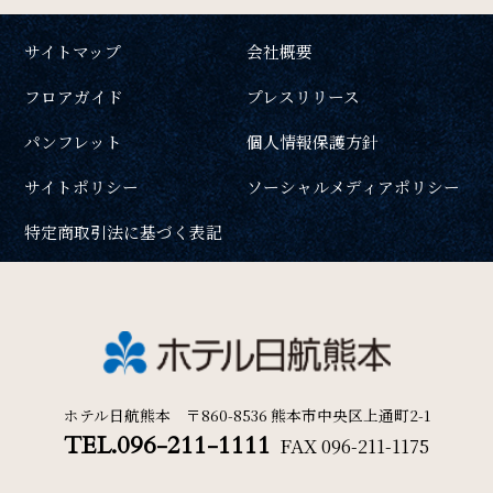
サイトマップ
会社概要
検索
SDGs
フロアガイド
プレスリリース
SDGsへの取り組み
パンフレット
個人情報保護方針
宿泊プラン一覧
ご予約の確認・キャンセル
サイトポリシー
ソーシャルメディアポリシー
Recruit
特定商取引法に基づく表記
採用情報
Contact
お問い合わせ
ホテル日航熊本 〒860-8536 熊本市中央区上通町2-1
TEL.096-211-1111
FAX
096-211-1175
オンラインショップ