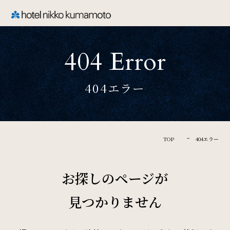
CLOSE
404 Error
TOP
404エラー
Welcome
ホテル日航熊本のご案内
TOP
404エラー
Rooms
お探しのページが
ご宿泊
見つかりません