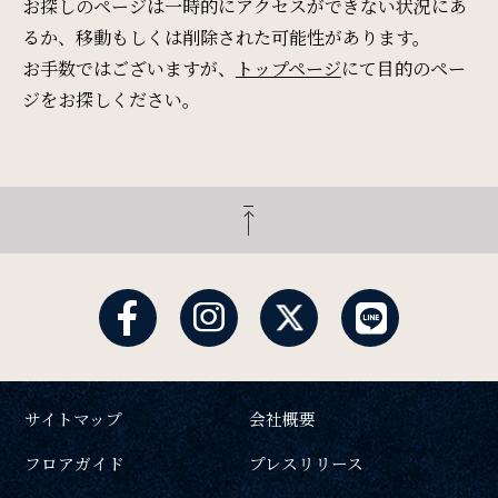
Restaurant & Lounge
お探しのページは一時的にアクセスができない状況にあ
レストラン&ラウンジ
るか、移動もしくは削除された可能性があります。
お手数ではございますが、
トップページ
にて目的のペー
ジをお探しください。
Banquet
会議・ご宴会
検索窓
ご宿泊日を検索
Wedding
ウエディング
宿泊予約
航空券付き
Access
レンタカー付き
新幹線付き
アクセス
サイトマップ
会社概要
チェックイン日 - チェックアウト日
フロアガイド
プレスリリース
Sightseeing