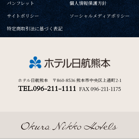
パンフレット
個人情報保護方針
周辺観光
一部屋あたりのご利用人数
サイトポリシー
ソーシャルメディアポリシー
Gallery
特定商取引法に基づく表記
フォトギャラリー
ご利用部屋数
One Harmony
会員プログラム「One Harmony」
検索
ホテル日航熊本 〒860-8536 熊本市中央区上通町2-1
TEL.096-211-1111
FAX
096-211-1175
News
宿泊プラン一覧
ご予約の確認・キャンセル
お知らせ
FAQ
よくある質問