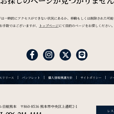
お探しのページが
見つかりませ
News
お知らせ
ジは一時的にアクセスができない状況にあるか、移動もしくは削除された可能
ご宿泊日を検索
お手数ではございますが、
トップページ
にて目的のページをお探しください
Recruit
採用情報
航空券付き
レンタカー付き
オンラインショップ
アウト日
一部屋あたりのご利用人数
ご利用部屋
スリリース
パンフレット
個人情報保護方針
サイトポリシー
ソ
の確認・キャンセル
リリース
パンフレット
個人情報保護方針
サイトポリシー
ル日航熊本 〒860-8536 熊本市中央区上通町2-1
レス