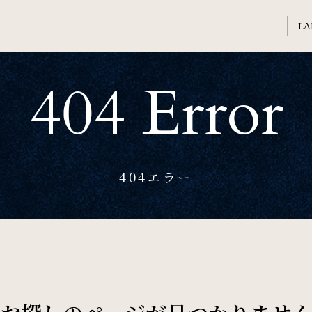
404 Error
Welcome
ホテル日航熊本のご案内
Banquet
404エラー
会議・ご宴会
Sightseeing
周辺観光