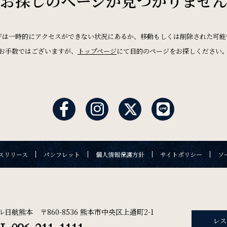
お探しのページが
見つかりませ
News
お知らせ
ジは一時的にアクセスができない状況にあるか、移動もしくは削除された可能
ご宿泊日を検索
お手数ではございますが、
トップページ
にて目的のページをお探しください
Recruit
採用情報
航空券付き
レンタカー付き
オンラインショップ
アウト日
一部屋あたりのご利用人数
ご利用部屋
スリリース
パンフレット
個人情報保護方針
サイトポリシー
ソ
の確認・キャンセル
リリース
パンフレット
個人情報保護方針
サイトポリシー
ル日航熊本 〒860-8536 熊本市中央区上通町2-1
レス