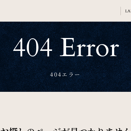
404 Error
Welcome
ホテル日航熊本のご案内
Banquet
404エラー
会議・ご宴会
Sightseeing
周辺観光