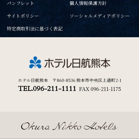
パンフレット
個人情報保護方針
周辺観光
一部屋あたりのご利用人数
サイトポリシー
ソーシャルメディアポリシー
Gallery
特定商取引法に基づく表記
フォトギャラリー
ご利用部屋数
One Harmony
会員プログラム「One Harmony」
検索
ホテル日航熊本 〒860-8536 熊本市中央区上通町2-1
TEL.096-211-1111
FAX
096-211-1175
News
宿泊プラン一覧
ご予約の確認・キャンセル
お知らせ
FAQ
よくある質問