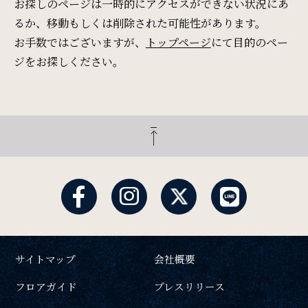
Restaurant & Lounge
お探しのページは一時的にアクセスができない状況にあ
レストラン&ラウンジ
るか、移動もしくは削除された可能性があります。
お手数ではございますが、
トップページ
にて目的のペー
ジをお探しください。
Banquet
会議・ご宴会
検索窓
ご宿泊日を検索
Wedding
ウエディング
宿泊予約
航空券付き
Access
レンタカー付き
新幹線付き
アクセス
サイトマップ
会社概要
チェックイン日 - チェックアウト日
フロアガイド
プレスリリース
Sightseeing