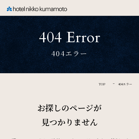
CLOSE
404 Error
TOP
404エラー
Welcome
ホテル日航熊本のご案内
TOP
404エラー
Rooms
お探しのページが
ご宿泊
見つかりません