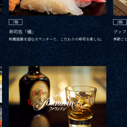
7階
2階
寿司処「橘」
ブッフ
な
和風庭園を望むカウンターで、こだわりの寿司を楽しむ。
季節ご