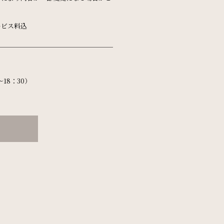
ービス料込
18：30）
検索窓を閉じる
新幹線付き