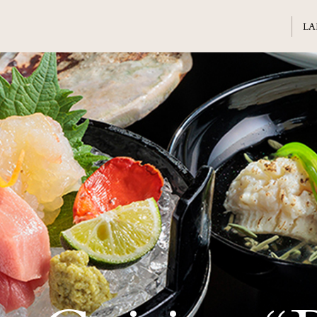
Welcome
ホテル日航熊本のご案内
Banquet
会議・ご宴会
Sightseeing
周辺観光