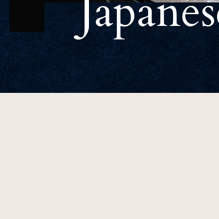
Japanes
One Harmony
会員プログラム「One Harmony」
SDGs
SDGsへの取り組み
サイトマップ
会社概要
フロアガイド
プレス