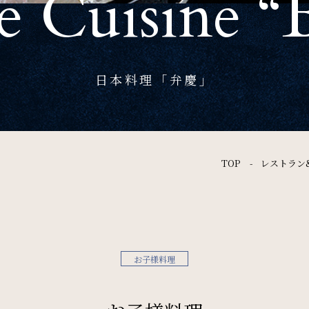
e Cuisine 
News
お知らせ
日本料理「弁慶」
Recruit
採用情報
TOP
レストラン
オンラインショップ
リリース
パンフレット
個人情報保護方針
サイトポリシー
お子様料理