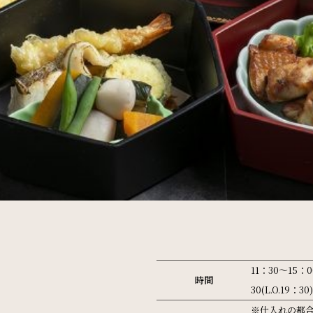
11：30～15：0
時間
30(L.O.19：30)
※仕入れの都