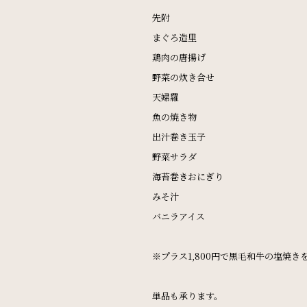
先附
まぐろ造里
鶏肉の唐揚げ
野菜の炊き合せ
天婦羅
魚の焼き物
出汁巻き玉子
野菜サラダ
海苔巻きおにぎり
みそ汁
バニラアイス
※プラス1,800円で黒毛和牛の塩焼き
宿泊予約
単品も承ります。