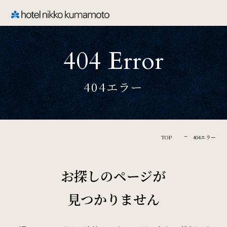
CLOSE
404 Error
TOP
404エラー
Welcome
ホテル日航熊本のご案内
TOP
404エラー
Rooms
お探しのページが
ご宿泊
見つかりません