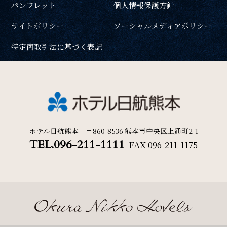
パンフレット
個人情報保護方針
周辺観光
一部屋あたりのご利用人数
サイトポリシー
ソーシャルメディアポリシー
Gallery
特定商取引法に基づく表記
フォトギャラリー
ご利用部屋数
One Harmony
会員プログラム「One Harmony」
検索
ホテル日航熊本 〒860-8536 熊本市中央区上通町2-1
TEL.096-211-1111
FAX
096-211-1175
News
宿泊プラン一覧
ご予約の確認・キャンセル
お知らせ
FAQ
よくある質問