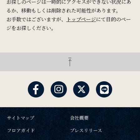
Restaurant & Lounge
お探しのページは一時的にアクセスができない状況にあ
レストラン&ラウンジ
るか、移動もしくは削除された可能性があります。
お手数ではございますが、
トップページ
にて目的のペー
ジをお探しください。
Banquet
会議・ご宴会
検索窓
ご宿泊日を検索
Wedding
ウエディング
宿泊予約
航空券付き
Access
レンタカー付き
新幹線付き
アクセス
サイトマップ
会社概要
チェックイン日 - チェックアウト日
フロアガイド
プレスリリース
Sightseeing