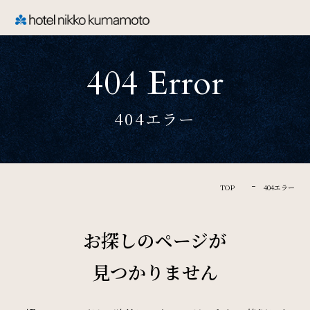
CLOSE
404 Error
TOP
404エラー
Welcome
ホテル日航熊本のご案内
TOP
404エラー
Rooms
お探しのページが
ご宿泊
見つかりません