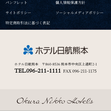
パンフレット
個人情報保護方針
周辺観光
一部屋あたりのご利用人数
サイトポリシー
ソーシャルメディアポリシー
Gallery
特定商取引法に基づく表記
フォトギャラリー
ご利用部屋数
One Harmony
会員プログラム「One Harmony」
検索
ホテル日航熊本 〒860-8536 熊本市中央区上通町2-1
TEL.096-211-1111
FAX
096-211-1175
News
宿泊プラン一覧
ご予約の確認・キャンセル
お知らせ
FAQ
よくある質問