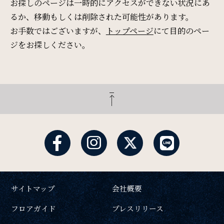
Restaurant & Lounge
お探しのページは一時的にアクセスができない状況にあ
レストラン&ラウンジ
るか、移動もしくは削除された可能性があります。
お手数ではございますが、
トップページ
にて目的のペー
ジをお探しください。
Banquet
会議・ご宴会
検索窓
ご宿泊日を検索
Wedding
ウエディング
宿泊予約
航空券付き
Access
レンタカー付き
新幹線付き
アクセス
サイトマップ
会社概要
チェックイン日 - チェックアウト日
フロアガイド
プレスリリース
Sightseeing