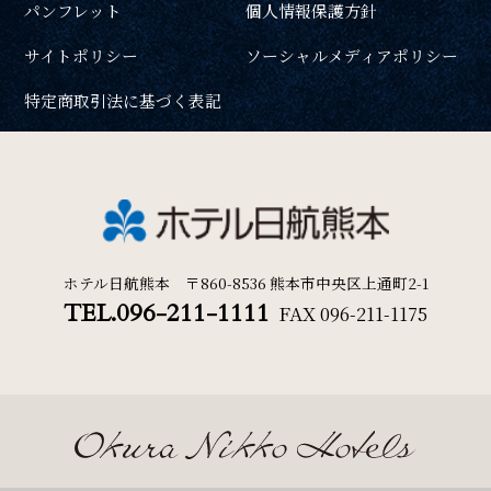
パンフレット
個人情報保護方針
周辺観光
一部屋あたりのご利用人数
サイトポリシー
ソーシャルメディアポリシー
Gallery
特定商取引法に基づく表記
フォトギャラリー
ご利用部屋数
One Harmony
会員プログラム「One Harmony」
検索
ホテル日航熊本 〒860-8536 熊本市中央区上通町2-1
TEL.096-211-1111
FAX
096-211-1175
News
宿泊プラン一覧
ご予約の確認・キャンセル
お知らせ
FAQ
よくある質問