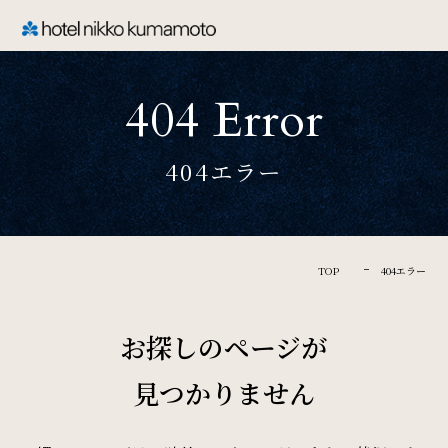
CLOSE
404 Error
TOP
404エラー
Welcome
ホテル日航熊本のご案内
TOP
404エラー
Rooms
お探しのページが
ご宿泊
見つかりません