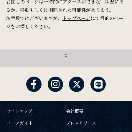
Restaurant & Lounge
お探しのページは一時的にアクセスができない状況にあ
レストラン&ラウンジ
るか、移動もしくは削除された可能性があります。
お手数ではございますが、
トップページ
にて目的のペー
ジをお探しください。
Banquet
会議・ご宴会
検索窓
ご宿泊日を検索
Wedding
ウエディング
宿泊予約
航空券付き
Access
レンタカー付き
新幹線付き
アクセス
サイトマップ
会社概要
チェックイン日 - チェックアウト日
フロアガイド
プレスリリース
Sightseeing