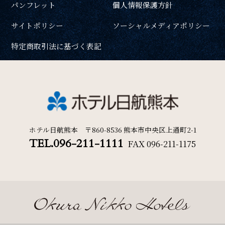
パンフレット
個人情報保護方針
周辺観光
一部屋あたりのご利用人数
サイトポリシー
ソーシャルメディアポリシー
Gallery
特定商取引法に基づく表記
フォトギャラリー
ご利用部屋数
One Harmony
会員プログラム「One Harmony」
検索
ホテル日航熊本 〒860-8536 熊本市中央区上通町2-1
TEL.096-211-1111
FAX
096-211-1175
News
宿泊プラン一覧
ご予約の確認・キャンセル
お知らせ
FAQ
よくある質問