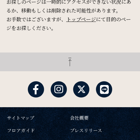
Restaurant & Lounge
お探しのページは一時的にアクセスができない状況にあ
レストラン&ラウンジ
るか、移動もしくは削除された可能性があります。
お手数ではございますが、
トップページ
にて目的のペー
ジをお探しください。
Banquet
会議・ご宴会
検索窓
ご宿泊日を検索
Wedding
ウエディング
宿泊予約
航空券付き
Access
レンタカー付き
新幹線付き
アクセス
サイトマップ
会社概要
チェックイン日 - チェックアウト日
フロアガイド
プレスリリース
Sightseeing