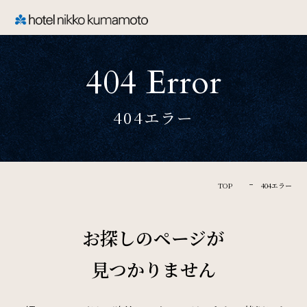
CLOSE
404 Error
TOP
404エラー
Welcome
ホテル日航熊本のご案内
TOP
404エラー
Rooms
お探しのページが
ご宿泊
見つかりません